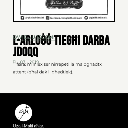
L-arloġġ tiegħi darba
QWIEL U IDJOMI
jdoqq
11 · 07 · 2019
Tifsira: m'iniex ser nirrepeti la ma qgħadtx
attent (għal dak li għedtlek).
Uża l-Malti aħjar.