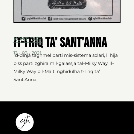
It-Triq ta’ Sant’Anna
KONT TAF?
12 · 03 · 2021
Id-dinja tagħmel parti mis-sistema solari, li hija
biss parti żgħira mil-galassja tal-Milky Way. Il-
Milky Way bil-Malti ngħidulha t-Triq ta’
Sant’Anna.