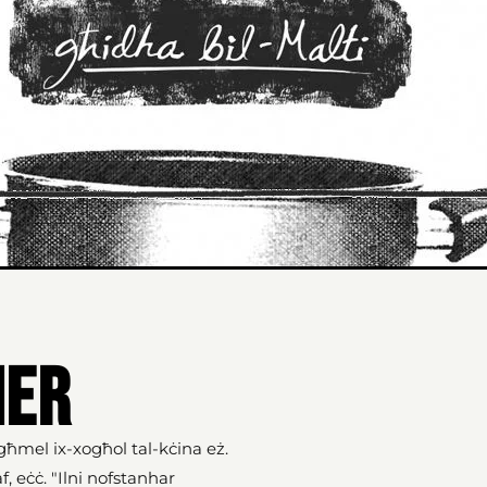
ner
għmel ix-xogħol tal-kċina eż.
af, eċċ. "Ilni nofstanhar