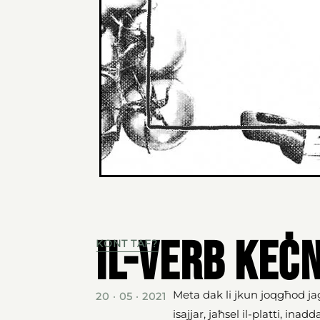
Il-verb keċ
KONT TAF?
Meta dak li jkun joqgħod ja
20 · 05 · 2021
isajjar, jaħsel il-platti, inadd