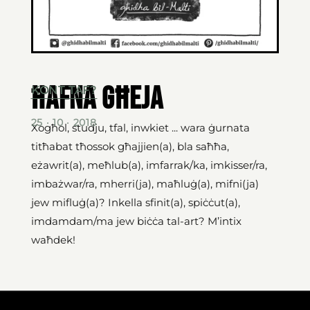
Ħafna għeja
KONT TAF?
25 · 10 · 2018
Xogħol, studju, tfal, inwkiet ... wara ġurnata
titħabat tħossok għajjien(a), bla saħħa,
eżawrit(a), meħlub(a), imfarrak/ka, imkisser/ra,
imbażwar/ra, mherri(ja), maħluġ(a), mifni(ja)
jew mifluġ(a)? Inkella sfinit(a), spiċċut(a),
imdamdam/ma jew biċċa tal-art? M’intix
waħdek!