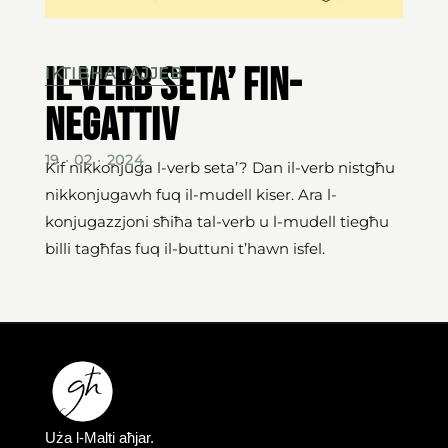
Il-verb seta’ fin-
IKTIBHA TAJJEB
negattiv
19 · 02 · 2024
Kif nikkonjuga l-verb seta’? Dan il-verb nistgħu
nikkonjugawh fuq il-mudell kiser. Ara l-
konjugazzjoni sħiħa tal-verb u l-mudell tiegħu
billi tagħfas fuq il-buttuni t’hawn isfel.
Uża l-Malti aħjar.