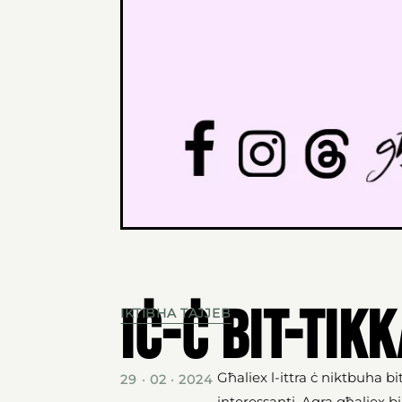
Iċ-ċ bit-tik
IKTIBHA TAJJEB
Għaliex l-ittra ċ niktbuha 
29 · 02 · 2024
interessanti. Aqra għaliex bi