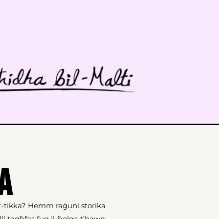
ka
bit-tikka? Hemm raġuni storika
lli tagħfas fuq il-ħolqa t’hawn