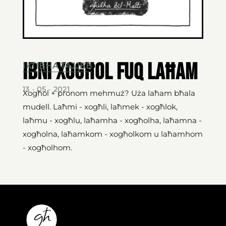
Ibni xogħol fuq laħam
IKTIBHA TAJJEB
13 · 05 · 2021
Xogħol + pronom mehmuż? Uża laħam bħala
mudell. Laħmi - xogħli, laħmek - xogħlok,
laħmu - xogħlu, laħamha - xogħolha, laħamna -
xogħolna, laħamkom - xogħolkom u laħamhom
- xogħolhom.