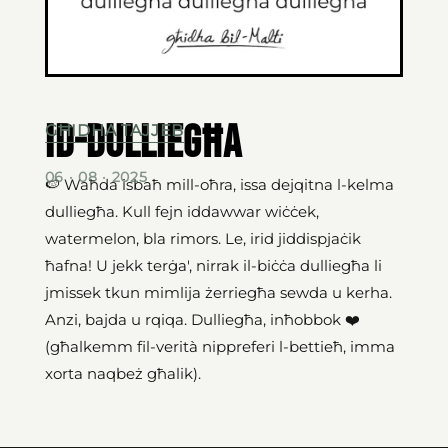
Id-dulliegħa
GĦIDHA TAJJEB
06 · 08 · 2025
🍉 Waħda isbaħ mill-oħra, issa dejqitna l-kelma
dulliegħa. Kull fejn iddawwar wiċċek,
watermelon, bla rimors. Le, irid jiddispjaċik
ħafna! U jekk terġa', nirrak il-biċċa dulliegħa li
jmissek tkun mimlija żerriegħa sewda u kerha.
Anzi, bajda u rqiqa. Dulliegħa, inħobbok ❤️
(għalkemm fil-verità nippreferi l-bettieħ, imma
xorta naqbeż għalik).